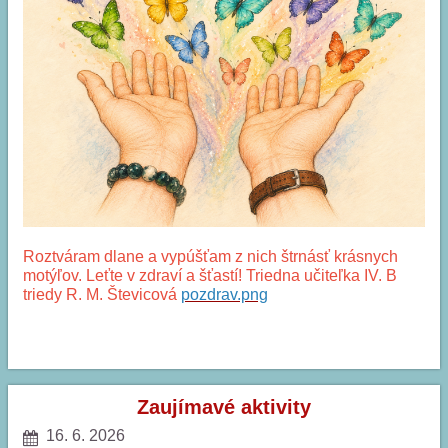
Roztváram dlane a vypúšťam z nich štrnásť krásnych
motýľov. Leťte v zdraví a šťastí! Triedna učiteľka IV. B
triedy R. M. Števicová
pozdrav.png
PRIANIE:
Zaujímavé aktivity
16. 6. 2026