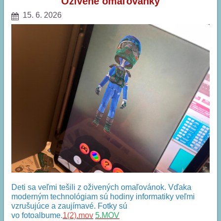
Oživené omaľovánky
15. 6. 2026
Deti sa veľmi tešili z oživených omaľovánok. Vďaka
moderným technológiam sú hodiny informatiky veľmi
vzrušujúce a zaujímavé. Fotky sú
vo fotoalbume.
1(2).mov
5.MOV