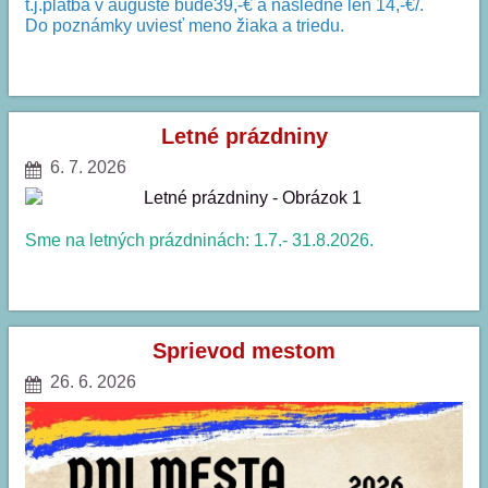
t.j.platba v auguste bude39,-€ a následne len 14,-€/.
Do poznámky uviesť meno žiaka a triedu.
ÚHRADA
STRAVNÉHO
:
Letné prázdniny
6. 7. 2026
Sme na letných prázdninách: 1.7.- 31.8.2026.
LETNÉ
PRÁZDNINY:
Sprievod mestom
26. 6. 2026