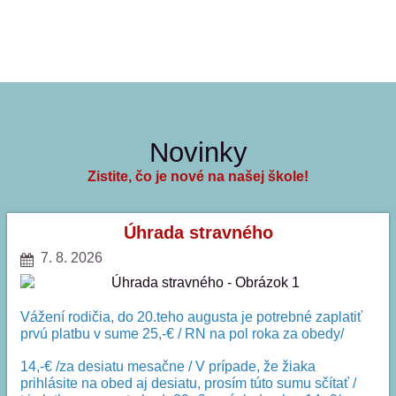
Novinky
Zistite, čo je nové na našej škole!
Úhrada stravného
7. 8. 2026
Vážení rodičia, do 20.teho augusta je potrebné zaplatiť
prvú platbu v sume 25,-€ / RN na pol roka za obedy/
14,-€ /za desiatu mesačne / V prípade, že žiaka
prihlásite na obed aj desiatu, prosím túto sumu sčítať /