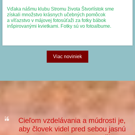
Vďaka nášmu klubu Stromu života Štvorlístok sme
získali množstvo krásnych učebných pomôcok
a víťazstvo v májovej fotosúťaži za fotky bábok
inšpirovanými kvietkami. Fotky sú vo fotoalbume.
ŠTVORLÍSTOK:
Viac noviniek
Cieľom vzdelávania a múdrosti je,
aby človek videl pred sebou jasnú