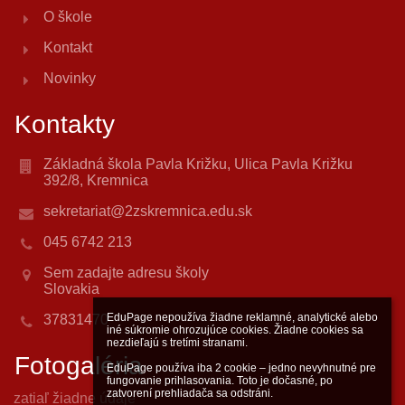
O škole
Kontakt
Novinky
Kontakty
Základná škola Pavla Križku, Ulica Pavla Križku
392/8, Kremnica
sekretariat@2zskremnica.edu.sk
045 6742 213
Sem zadajte adresu školy
Slovakia
EduPage nepoužíva žiadne reklamné, analytické alebo 
37831470
iné súkromie ohrozujúce cookies. Žiadne cookies sa 
nezdieľajú s tretími stranami.

Fotogaléria
EduPage používa iba 2 cookie – jedno nevyhnutné pre 
fungovanie prihlasovania. Toto je dočasné, po 
zatvorení prehliadača sa odstráni.

zatiaľ žiadne údaje